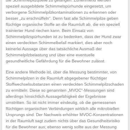
die Schimmelpilzquelle zu gelangen. Zunehmend werden
speziell ausgebildete Schimmelspürhunde eingesetzt, um
verborgene Schimmelpilzkontaminationen zu erkennen oder
besser „zu erschnüffeln“. Denn fast alle Schimmelpilze geben
flüchtige organische Stoffe an die Raumluft ab, die ein speziell
trainierter Hund riechen kann. Beim Einsatz von
Schimmelpilzspürhunden ist zu bedenken, dass der Hund zwar
einen verdeckten Schimmelbefall markiert, dies aber noch
keinerlei Aussage über das tatsächliche Ausmaß der
Schimmelpilzbelastung und über eine eventuelle
gesundheitliche Gefährdung für die Bewohner zulässt.
Eine andere Methode ist, über die Messung bestimmter, von
Schimmelpilzen in die Raumluft abgegebener flüchtiger
Stoffwechselsubstanzen einen verdeckten Schimmelpilzschaden
zu ermitteln. Diese so genannten „MVOC“-Messungen sind
allerdings hinsichtlich Aussagefähigkeit der Ergebnisse
umstritten. So ist nicht immer eindeutig, ob die gemessenen
flüchtigen organischen Verbindungen wirklich alle mikrobiellen
Ursprungs sind. Der Nachweis erhöhter MVOC-Konzentrationen
in der Raumluft sagt zudem nichts über das Gesundheitsrisiko
für die Bewohner aus; ebenso wenig sollte aus der Messung