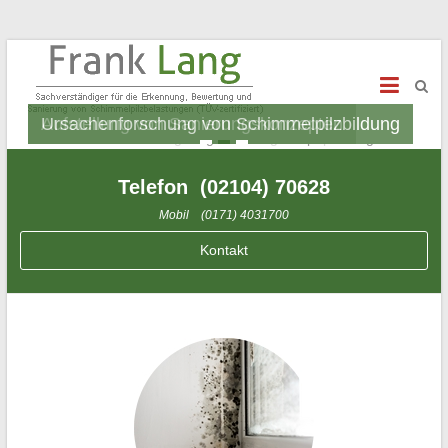
Schimmelexperte Frank Lang
Sachverständiger für Schimmelpilzbelastungen
Ursachenforschung von Schimmelpilzbildung
Aufstellung von Sanierungskonzepten
1
2
3
Telefon (02104) 70628
Mobil (0171) 4031700
Kontakt